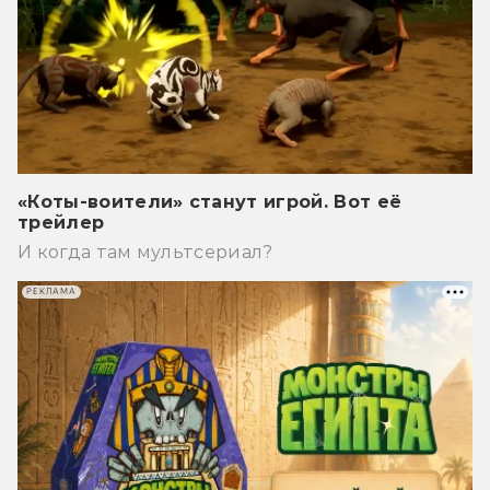
«Коты-воители» станут игрой. Вот её
трейлер
И когда там мультсериал?
РЕКЛАМА