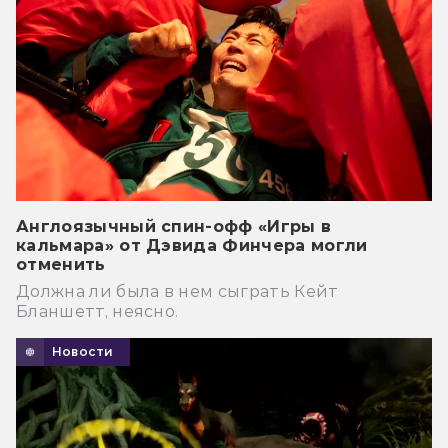
Англоязычный спин-офф «Игры в
кальмара» от Дэвида Финчера могли
отменить
Должна ли была в нем сыграть Кейт
Бланшетт, неясно.
Новости