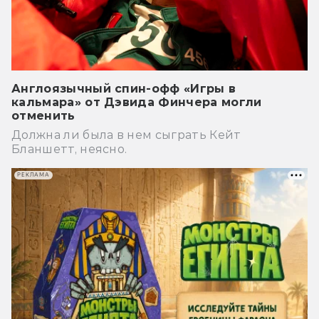
Англоязычный спин-офф «Игры в
кальмара» от Дэвида Финчера могли
отменить
Должна ли была в нем сыграть Кейт
Бланшетт, неясно.
РЕКЛАМА