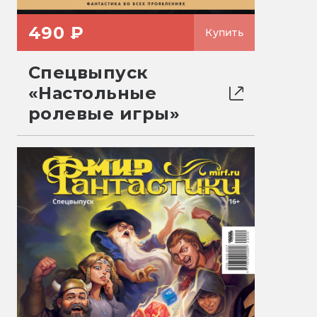
490 ₽
Купить
Спецвыпуск
«Настольные
ролевые игры»