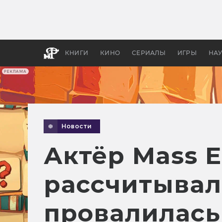
Как с
фильм
бы «В
КНИГИ
КИНО
СЕРИАЛЫ
ИГРЫ
НА
РЕКЛАМА
Новости
Актёр Mass E
рассчитывал 
провалилась 