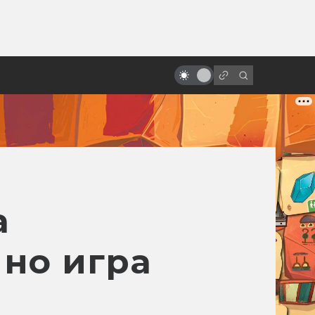
от
Лицо со шрамом. Как снимали
«Гарри Поттер и философский
камень»
a
 но игра