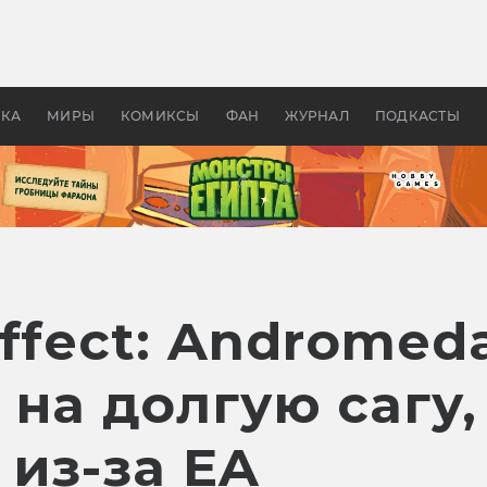
оздавались «Страшилы»:
«Одиссея» Нолана: что эт
, без которого не было
фильм сделал с Гомером и
ластелина колец»
Древней Грецией
УКА
МИРЫ
КОМИКСЫ
ФАН
ЖУРНАЛ
ПОДКАСТЫ
ffect: Andromed
на долгую сагу,
из-за EA