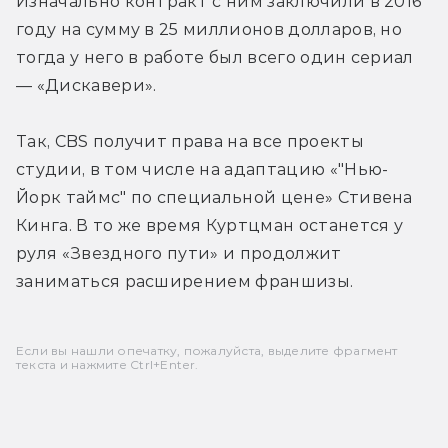
Изначально контракт с ним заключили в 2016 
году на сумму в 25 миллионов долларов, но 
тогда у него в работе был всего один сериал 
— «Дискавери».
Так, CBS получит права на все проекты 
студии, в том числе на адаптацию «"Нью-
Йорк таймс" по специальной цене» Стивена 
Кинга. В то же время Куртцман останется у 
руля «Звездного пути» и продолжит 
заниматься расширением франшизы.
Если вы нашли опечатку, пожалуйста, выделите фрагмент
текста и нажмите Ctrl+Enter.