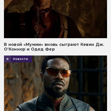
В новой «Мумии» вновь сыграют Кевин Дж.
О’Коннор и Одед Фер
Новости