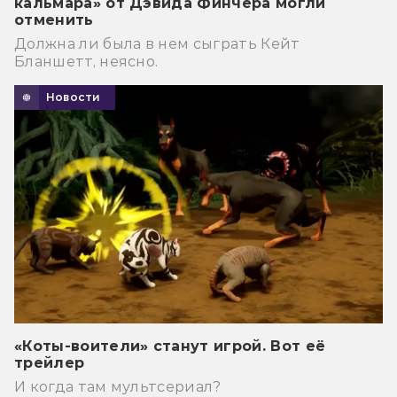
кальмара» от Дэвида Финчера могли
отменить
Должна ли была в нем сыграть Кейт
Бланшетт, неясно.
Новости
«Коты-воители» станут игрой. Вот её
трейлер
И когда там мультсериал?