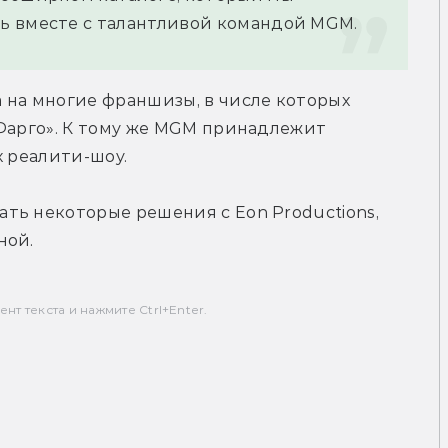
ь вместе с талантливой командой MGM.
на многие франшизы, в числе которых 
Фарго». К тому же MGM принадлежит 
х реалити-шоу.
ь некоторые решения с Eon Productions, 
ной.
т текста и нажмите Ctrl+Enter.