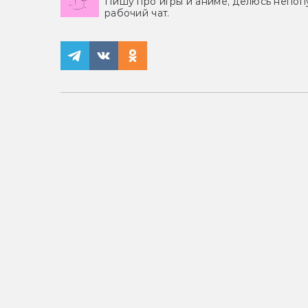
Пишу про игры и аниме, делюсь непоп
рабочий чат.