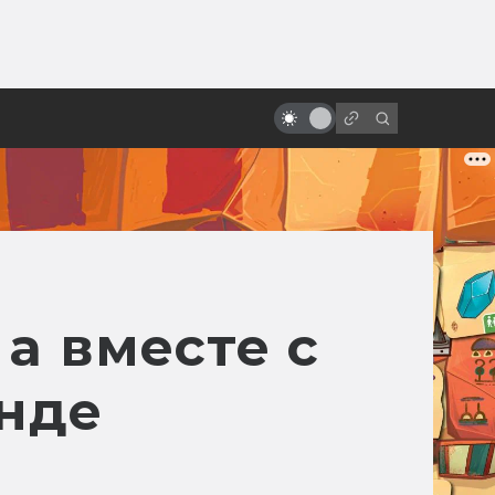
ы»:
ыло
Как рождалась «Месть ситхов»:
прежний финал «Звёздных войн»
а вместе с
нде