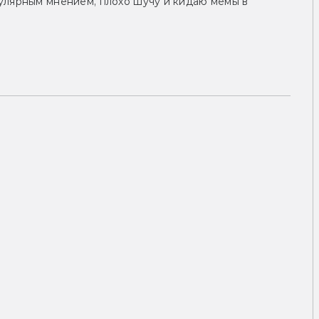
улярным мнением, плохо шучу и кидаю мемы в