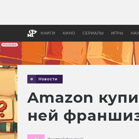
Какие
авгус
апока
детск
КНИГИ
КИНО
СЕРИАЛЫ
ИГРЫ
НА
РЕКЛАМА
Новости
Amazon купи
ней франшиз
Дмитрий Кинский