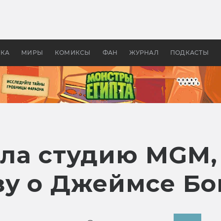
 фильмы смотреть в
Как создавались «Страшил
те 2026? В мире —
фильм, без которого не б
липсис, в России —
бы «Властелина колец»
ие комедии
УКА
МИРЫ
КОМИКСЫ
ФАН
ЖУРНАЛ
ПОДКАСТЫ
ла студию MGM, 
у о Джеймсе Бо