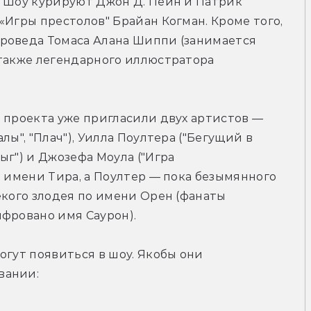
 Шоу курируют Джон Д. Пейн и Патрик 
«Игры престолов" Брайан Когман. Кроме того, 
роведа Томаса Алана Шиппи (занимается 
также легендарного иллюстратора 
 проекта уже пригласили двух артистов — 
ы", "Плач"), Уилла Поултера ("Бегущий в 
г") и Джозефа Моула ("Игра 
о имени Тира, а Поултер — пока безымянного 
екого злодея по имени Орен (фанаты 
ифровано имя Саурон).
гут появиться в шоу. Якобы они 
вании: