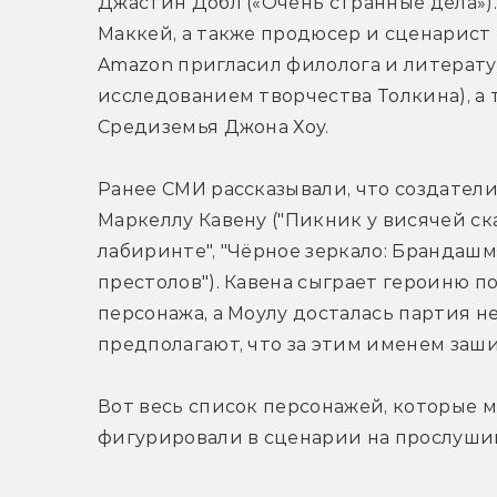
Джастин Добл («Очень странные дела»).
Маккей, а также продюсер и сценарист 
Amazon пригласил филолога и литерату
исследованием творчества Толкина), а 
Средиземья Джона Хоу.
Ранее СМИ рассказывали, что создатели
Маркеллу Кавену ("Пикник у висячей скал
лабиринте", "Чёрное зеркало: Брандашмы
престолов"). Кавена сыграет героиню п
персонажа, а Моулу досталась партия н
предполагают, что за этим именем заш
Вот весь список персонажей, которые мо
фигурировали в сценарии на прослуши