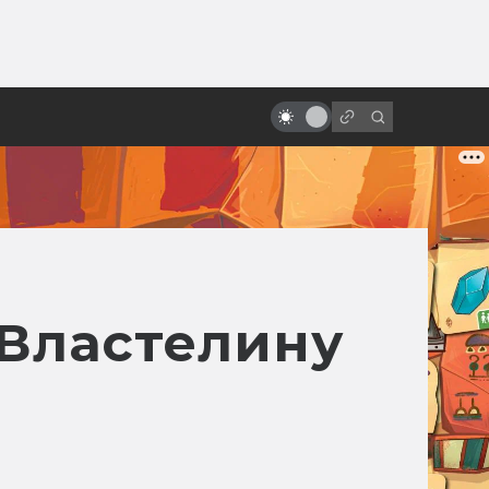
ы»:
ыло
«Люди Икс»: всё о фильмах серии
«Властелину