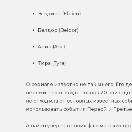
Эльдиен (Eldien)
Белдор (Beldor)
Арик (Aric)
Тира (Tyra)
О сериале известно не так много. Его д
первый сезон войдёт около 20 эпизодов.
не отходила от основных известных соб
использовать события Первой и Третье
Amazon уверен в своих флагманских про