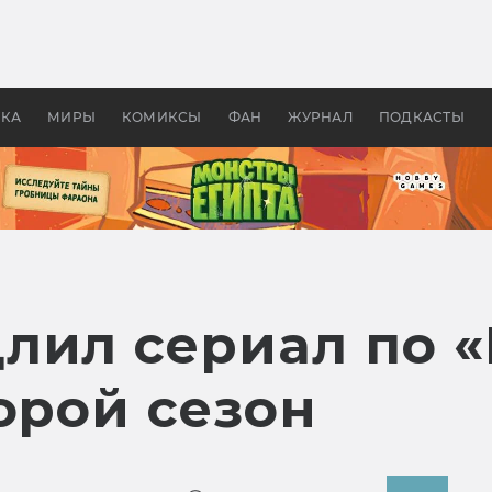
 фильмы смотреть в
Как создавались «Страшил
те 2026? В мире —
фильм, без которого не б
липсис, в России —
бы «Властелина колец»
ие комедии
УКА
МИРЫ
КОМИКСЫ
ФАН
ЖУРНАЛ
ПОДКАСТЫ
лил сериал по 
орой сезон