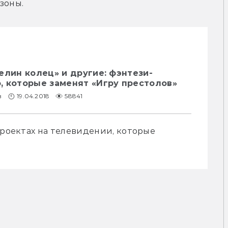
зоны.
елин колец» и другие: фэнтези-
, которые заменят «Игру престолов»
в
19.04.2018
58841
проектах на телевидении, которые 