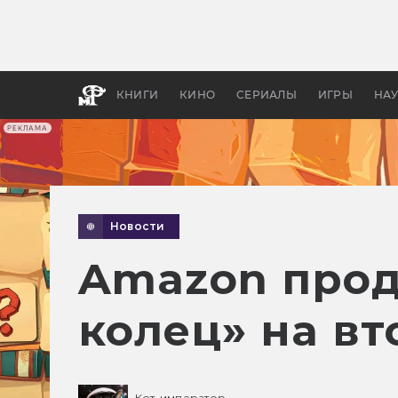
Какие
авгус
апока
детск
КНИГИ
КИНО
СЕРИАЛЫ
ИГРЫ
НА
РЕКЛАМА
Новости
Amazon прод
колец» на вт
Кот-император