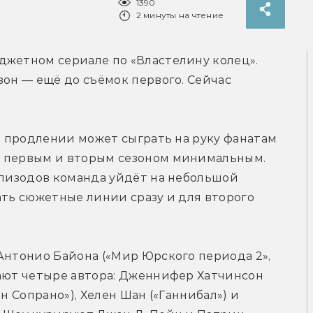
1390
2 минуты на чтение
Amazon очень уверен в своём высокобюджетном сериале по «Властелину колец». 
зон — ещё до съёмок первого. Сейчас 
о продлении может сыграть на руку фанатам 
у первым и вторым сезоном минимальным. 
эпизодов команда уйдёт на небольшой 
ать сюжетные линии сразу и для второго 
Антонио Байона («Мир Юрского периода 2», 
ают четыре автора: Дженнифер Хатчинсон 
н Сопрано»), Хелен Шан («Ганнибал») и 