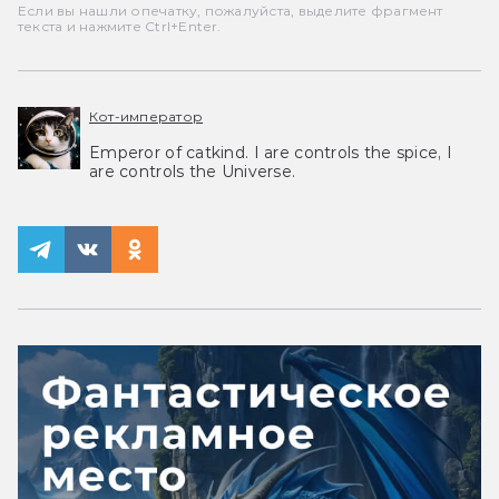
Если вы нашли опечатку, пожалуйста, выделите фрагмент
текста и нажмите Ctrl+Enter.
Кот-император
Emperor of catkind. I are controls the spice, I
are controls the Universe.