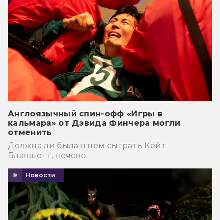
Англоязычный спин-офф «Игры в
кальмара» от Дэвида Финчера могли
отменить
Должна ли была в нем сыграть Кейт
Бланшетт, неясно.
Новости