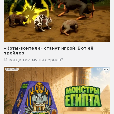
«Коты-воители» станут игрой. Вот её
трейлер
И когда там мультсериал?
РЕКЛАМА