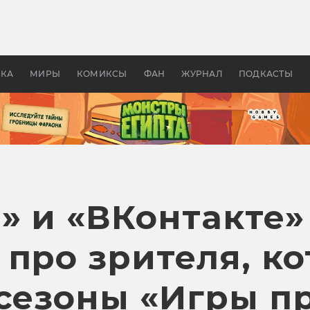
оздавались «Страшилы»:
«Одиссея» Нолана: что эт
, без которого не было
фильм сделал с Гомером и
ластелина колец»
Древней Грецией
УКА
МИРЫ
КОМИКСЫ
ФАН
ЖУРНАЛ
ПОДКАСТЫ
» и «ВКонтакте»
 про зрителя, к
 сезоны «Игры п