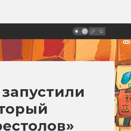
от
Как Индиана Джонс был
Джеймсом Бондом и что не
вошло в «Поиски утраченного
ковчега»
 запустили
оторый
рестолов»