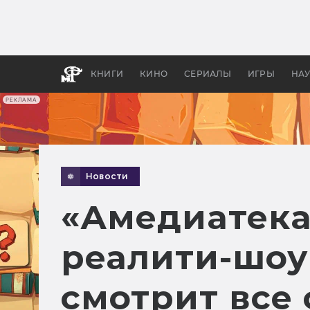
Как с
фильм
бы «В
КНИГИ
КИНО
СЕРИАЛЫ
ИГРЫ
НА
РЕКЛАМА
Новости
«Амедиатека
реалити-шоу
смотрит все