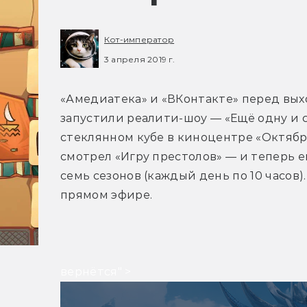
Кот-император
3 апреля 2019 г.
«Амедиатека» и «ВКонтакте» перед вых
запустили реалити-шоу — «Ещё одну и с
стеклянном кубе в киноцентре «Октябрь
смотрел «Игру престолов» — и теперь е
семь сезонов (каждый день по 10 часов)
прямом эфире.
вернётся" >