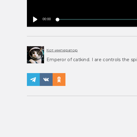
00:00
Кот-император
Emperor of catkind. I are controls the spi