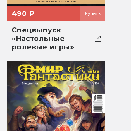
490 ₽
Купить
Спецвыпуск
«Настольные
ролевые игры»