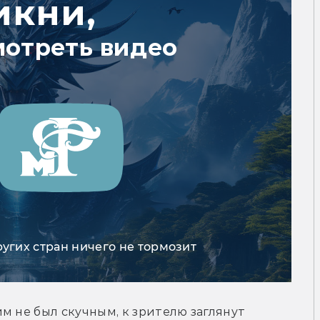
икни,
мотреть видео
ругих стран ничего не тормозит
м не был скучным, к зрителю заглянут 