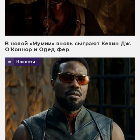
В новой «Мумии» вновь сыграют Кевин Дж.
О’Коннор и Одед Фер
Новости