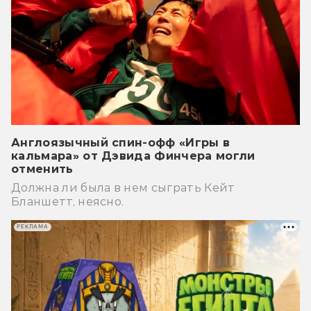
Англоязычный спин-офф «Игры в
кальмара» от Дэвида Финчера могли
отменить
Должна ли была в нем сыграть Кейт
Бланшетт, неясно.
РЕКЛАМА