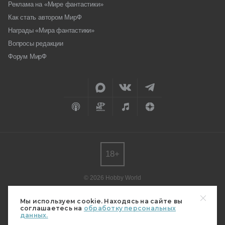
Реклама на «Мире фантастики»
Как стать автором МирФ
Награды «Мира фантастики»
Вопросы редакции
Форум МирФ
18+
© 2026 Hobby World
Любое использование материалов допускается только с согласия
редакции.
Мы используем cookie. Находясь на сайте вы
соглашаетесь на
обработку персональных
Мнение авторов может не совпадать с мнением редакции.
данных.
Свидетельство о регистрации СМИ серия Эл № ФС77-82485