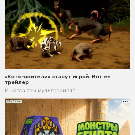
«Коты-воители» станут игрой. Вот её
трейлер
И когда там мультсериал?
РЕКЛАМА