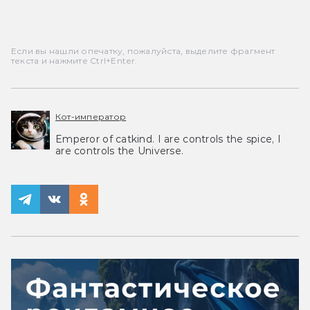
Если вы нашли опечатку, пожалуйста, выделите фрагмент
текста и нажмите Ctrl+Enter.
Кот-император
Emperor of catkind. I are controls the spice, I
are controls the Universe.