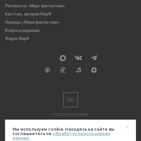
Реклама на «Мире фантастики»
Как стать автором МирФ
Награды «Мира фантастики»
Вопросы редакции
Форум МирФ
18+
© 2026 Hobby World
Любое использование материалов допускается только с согласия
редакции.
Мы используем cookie. Находясь на сайте вы
соглашаетесь на
обработку персональных
Мнение авторов может не совпадать с мнением редакции.
данных.
Свидетельство о регистрации СМИ серия Эл № ФС77-82485