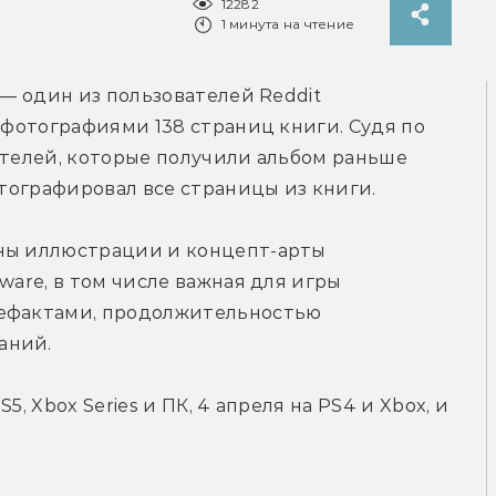
12282
1 минута на чтение
В сети оказался артбук Hogwarts Legacy — один из пользователей Reddit 
с фотографиями 138 страниц книги. Судя по 
ателей, которые получили альбом раньше 
отографировал все страницы из книги.
ны иллюстрации и концепт-арты 
ware, в том числе важная для игры 
тефактами, продолжительностью 
аний.
, Xbox Series и ПК, 4 апреля на PS4 и Xbox, и 