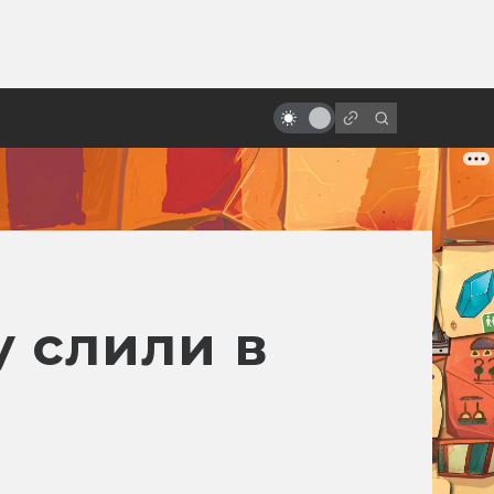
ы»:
ыло
Как создают динозавров в кино
y слили в