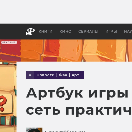
Какие
авгус
апока
детск
КНИГИ
КИНО
СЕРИАЛЫ
ИГРЫ
НА
РЕКЛАМА
Новости
|
Фан
|
Арт
Артбук игры
сеть практи
Лиза Худайбердиева