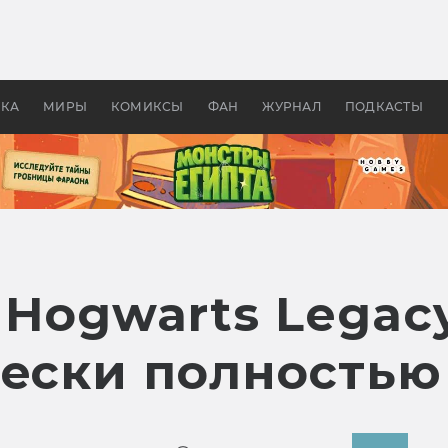
 фильмы смотреть в
Как создавались «Страшил
те 2026? В мире —
фильм, без которого не б
липсис, в России —
бы «Властелина колец»
ие комедии
УКА
МИРЫ
КОМИКСЫ
ФАН
ЖУРНАЛ
ПОДКАСТЫ
 Hogwarts Legac
чески полностью