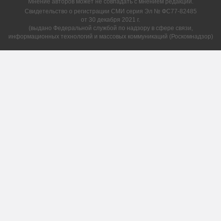
Мнение авторов может не совпадать с мнением редакции.
Свидетельство о регистрации СМИ серия Эл № ФС77-82485
от 30 декабря 2021 г.
(выдано Федеральной службой по надзору в сфере связи,
информационных технологий и массовых коммуникаций (Роскомнадзор)