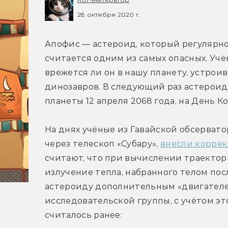
28 октября 2020 г.
Апофис — астероид, который регулярно 
считается одним из самых опасных. Учён
врежется ли он в нашу планету, устроив
динозавров. В следующий раз астероид
планеты 12 апреля 2068 года, на День К
На днях учёные из Гавайской обсерват
через телескоп «Субару», 
внесли корре
считают, что при вычислении траектор
излучение тепла, набранного телом посл
астероиду дополнительным «двигателем
исследовательской группы, с учётом эт
считалось ранее: