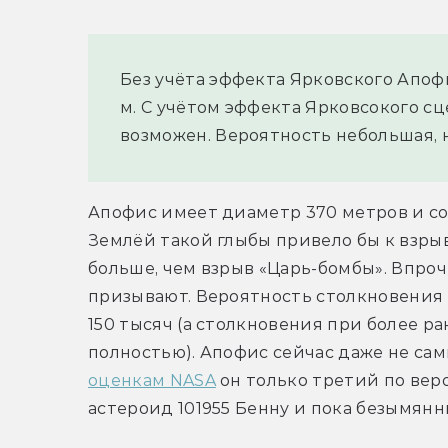
Без учёта эффекта Ярковского Апофи
м. С учётом эффекта Ярковсокого сц
возможен. Вероятность небольшая, н
Апофис имеет диаметр 370 метров и сос
Землёй такой глыбы привело бы к взрыв
больше, чем взрыв «Царь-бомбы». Впроч
призывают. Вероятность столкновения в
150 тысяч (а столкновения при более р
полностью). Апофис сейчас даже не са
оценкам NASA
 он только третий по ве
астероид 101955 Бенну и пока безымянны