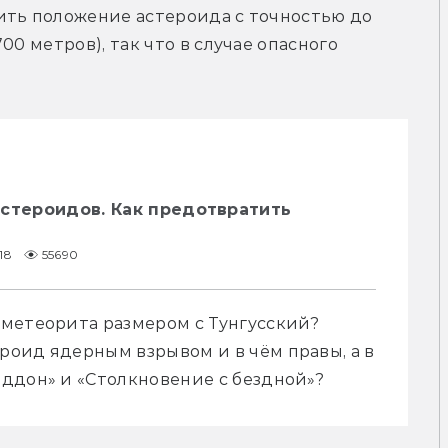
ить положение астероида с точностью до 
0 метров), так что в случае опасного 
стероидов. Как предотвратить
18
55690
метеорита размером с Тунгусский? 
оид ядерным взрывом и в чём правы, а в 
ддон» и «Столкновение с бездной»? 