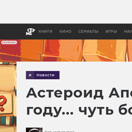
Как с
фильм
бы «В
КНИГИ
КИНО
СЕРИАЛЫ
ИГРЫ
НА
РЕКЛАМА
Новости
Астероид Ап
году... чуть
Кот-император