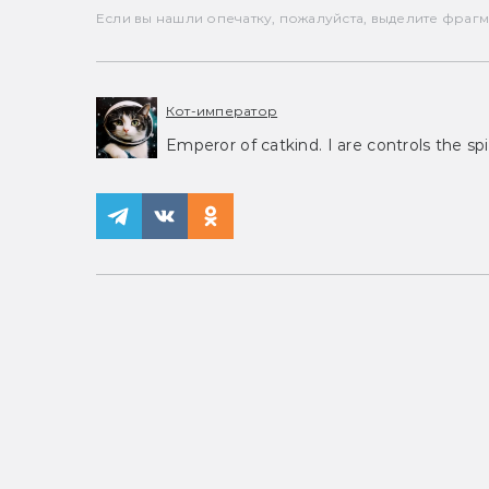
Если вы нашли опечатку, пожалуйста, выделите фрагмен
Кот-император
Emperor of catkind. I are controls the spi