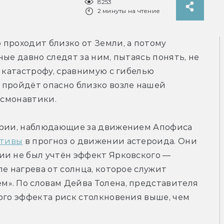
8253
2 минуты на чтение
проходит близко от Земли, а потому 
ые давно следят за ним, пытаясь понять, не 
 катастрофу, сравнимую с гибелью 
 пройдёт опасно близко возле нашей 
осмонавтики.
ории, наблюдающие за движением Апофиса 
ктивы
 в прогноз о движении астероида. Они 
ии не был учтён эффект Ярковского — 
е нагрева от солнца, которое служит 
». По словам Дейва Толена, представителя 
ого эффекта риск столкновения выше, чем 