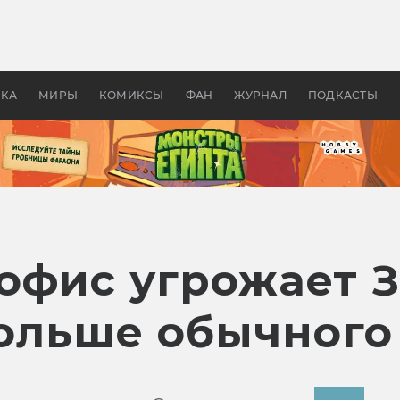
оздавались «Страшилы»:
«Одиссея» Нолана: что эт
, без которого не было
фильм сделал с Гомером и
ластелина колец»
Древней Грецией
УКА
МИРЫ
КОМИКСЫ
ФАН
ЖУРНАЛ
ПОДКАСТЫ
офис угрожает З
 больше обычного