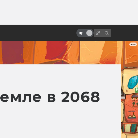
от
10 лучших ролей Иэна Холма:
хоббит, андроид, Наполеон,
маньяк
емле в 2068