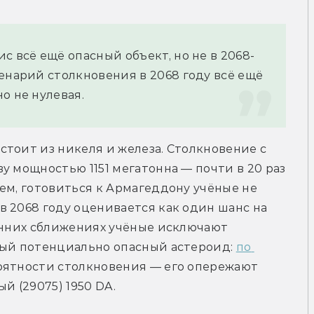
с всё ещё опасный объект, но не в 2068-
енарий столкновения в 2068 году всё ещё 
о не нулевая.
тоит из никеля и железа. Столкновение с 
у мощностью 1151 мегатонна — почти в 20 раз 
ем, готовиться к Армагеддону учёные не 
 2068 году оценивается как один шанс на 
анних сближениях учёные исключают 
мый потенциально опасный астероид: 
по 
роятности столкновения — его опережают 
й (29075) 1950 DA.