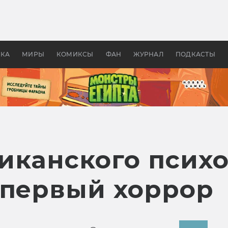
оздавались «Страшилы»:
«Одиссея» Нолана: что эт
, без которого не было
фильм сделал с Гомером и
ластелина колец»
Древней Грецией
УКА
МИРЫ
КОМИКСЫ
ФАН
ЖУРНАЛ
ПОДКАСТЫ
иканского психо
 первый хоррор