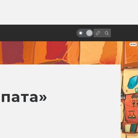
от
Культ «Детей кукурузы»: все
экранизации рассказа Стивена
Кинга
пата»