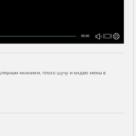
00:00
улярным мнением, плохо шучу и кидаю мемы в