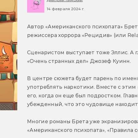
14 февраля 2024 г.
Автор «Американского психопата» Брет
режиссера хоррора «Рецидив» (или Rela
Сценаристом выступает тоже Эллис. А г
«Очень странных дел» Джозеф Куинн.
В центре сюжета будет парень по имени
употреблять наркотики. Вместе с этим 
его, когда он еще был подростком. Глав
убежденный, что это чудовище находитс
Многие романы Брета уже экранизировал
«Американского психопата», «Правила се