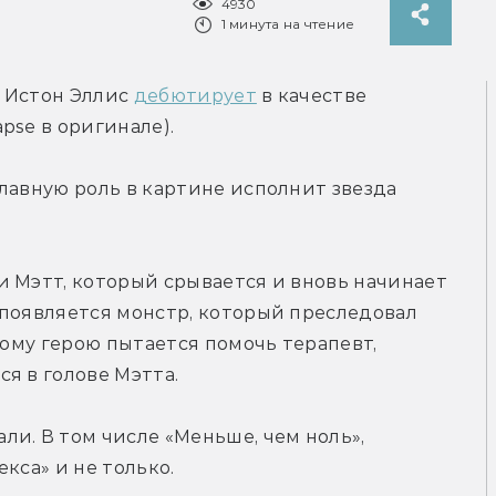
4930
1 минута на чтение
 Истон Эллис 
дебютирует
 в качестве 
pse в оригинале).
лавную роль в картине исполнит звезда 
 Мэтт, который срывается и вновь начинает 
появляется монстр, который преследовал 
ному герою пытается помочь терапевт, 
я в голове Мэтта.
и. В том числе «Меньше, чем ноль», 
кса» и не только.