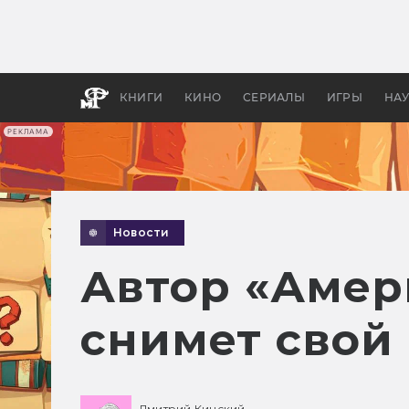
Как с
фильм
бы «В
КНИГИ
КИНО
СЕРИАЛЫ
ИГРЫ
НА
РЕКЛАМА
Новости
Автор «Амер
снимет свой
Дмитрий Кинский