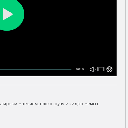
00:00
улярным мнением, плохо шучу и кидаю мемы в