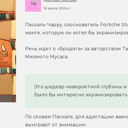
16 июля 2024 г.
Паскаль Чарру, сооснователь Fortiche St
манге, которую он хотел бы экранизиро
Речь идет о «Бродяге» за авторством Т
Миямото Мусаса.
Это шедевр невероятной глубины и 
Было бы интересно экранизировать 
По словам Паскаля, для адаптации важ
выиграют от анимации.