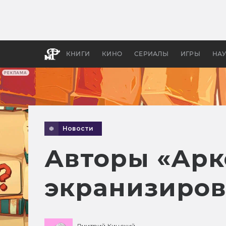
Какие
авгус
апока
детск
КНИГИ
КИНО
СЕРИАЛЫ
ИГРЫ
НА
РЕКЛАМА
Новости
Авторы «Арк
экранизиров
Дмитрий Кинский