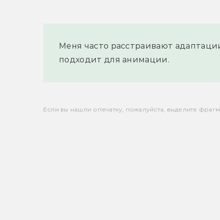
Меня часто расстраивают адаптации и
подходит для анимации.
Если вы нашли опечатку, пожалуйста, выделите фрагмен