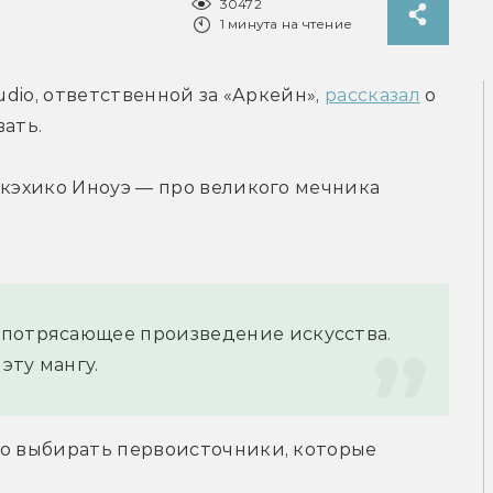
30472
1 минута на чтение
udio, ответственной за «Аркейн», 
рассказал
 о 
вать.
акэхико Иноуэ — про великого мечника 
потрясающее произведение искусства. 
эту мангу.
но выбирать первоисточники, которые 