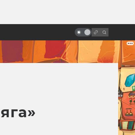
ы»:
ыло
«Стальной гигант»: фильм о
самом человечном роботе
яга»