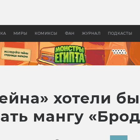
 фильмы смотреть в
Как создавались «Страшил
те 2026? В мире —
фильм, без которого не б
липсис, в России —
бы «Властелина колец»
ие комедии
УКА
МИРЫ
КОМИКСЫ
ФАН
ЖУРНАЛ
ПОДКАСТЫ
ейна» хотели бы
ать мангу «Брод