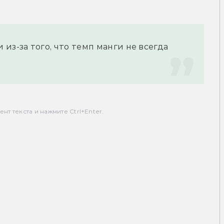
з-за того, что темп манги не всегда 
т текста и нажмите Ctrl+Enter.