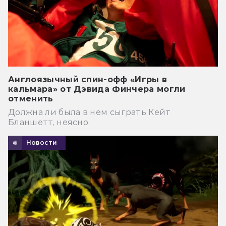
Англоязычный спин-офф «Игры в
кальмара» от Дэвида Финчера могли
отменить
Должна ли была в нем сыграть Кейт
Бланшетт, неясно.
Новости