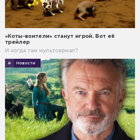
«Коты-воители» станут игрой. Вот её
трейлер
И когда там мультсериал?
Новости