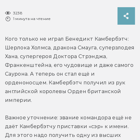
3238
1 минута на чтение
Кого только не играл Бенедикт Камбербэтч: 
Шерлока Холмса, дракона Смауга, суперзлодея 
Хана, супергероя Доктора Стрэнджа, 
Франкенштейна, его чудовище и даже самого 
Саурона. А теперь он стал ещё и 
орденоносцем. Камбербэтч получил из рук 
английской королевы Орден британской 
империи.
Важное уточнение: звание командора ещё не 
даёт Камбербэтчу приставки «сэр» к имени. 
Для этого надо получить одну из высших 