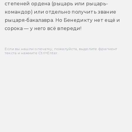
степеней ордена (рыцарь или рыцарь-
командор) или отдельно получить звание 
рыцаря-бакалавра. Но Бенедикту нет ещё и 
сорока — у него всё впереди!
Если вы нашли опечатку, пожалуйста, выделите фрагмент
текста и нажмите Ctrl+Enter.