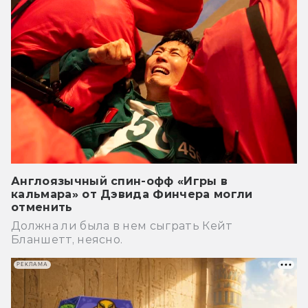
Англоязычный спин-офф «Игры в
кальмара» от Дэвида Финчера могли
отменить
Должна ли была в нем сыграть Кейт
Бланшетт, неясно.
РЕКЛАМА