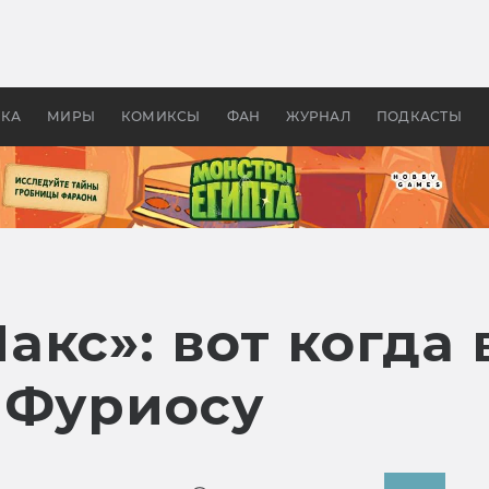
 фильмы смотреть в
Как создавались «Страшил
те 2026? В мире —
фильм, без которого не б
липсис, в России —
бы «Властелина колец»
ие комедии
УКА
МИРЫ
КОМИКСЫ
ФАН
ЖУРНАЛ
ПОДКАСТЫ
акс»: вот когда
 Фуриосу