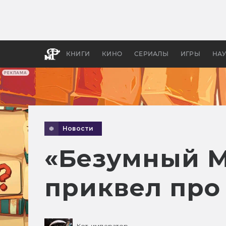
Какие
авгус
апока
детск
КНИГИ
КИНО
СЕРИАЛЫ
ИГРЫ
НА
РЕКЛАМА
Новости
«Безумный М
приквел про
Кот-император