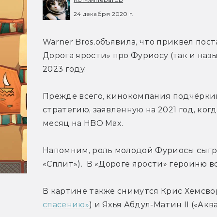
24 декабря 2020 г.
Warner Bros.объявила, что приквел пос
Дорога ярости» про Фуриосу (так и наз
2023 году.
Прежде всего, кинокомпания подчёркив
стратегию, заявленную на 2021 год, когд
месяц на HBO Max.
Напомним, роль молодой Фуриосы сыгра
«Сплит»).  В «Дороге ярости» героиню 
В картине также снимутся Крис Хемсвор
спасению»
) и Яхья Абдул-Матин II («Акв