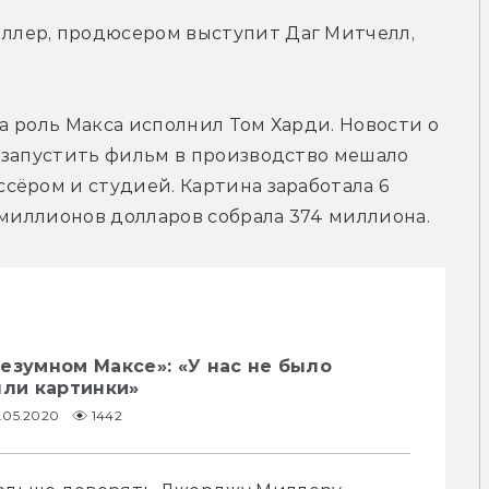
лер, продюсером выступит Даг Митчелл, 
да роль Макса исполнил Том Харди. Новости о 
 запустить фильм в производство мешало 
ёром и студией. Картина заработала 6 
 миллионов долларов собрала 374 миллиона.
езумном Максе»: «У нас не было
ыли картинки»
9.05.2020
1442