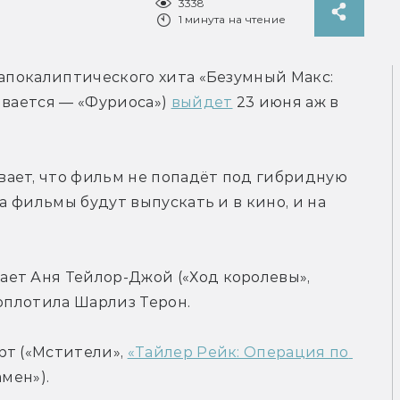
3338
1 минута на чтение
тапокалиптического хита «Безумный Макс: 
ывается — «Фуриоса») 
выйдет
 23 июня аж в 
ает, что фильм не попадёт под гибридную 
а фильмы будут выпускать и в кино, и на 
ет Аня Тейлор-Джой («Ход королевы», 
воплотила Шарлиз Терон.
т («Мстители», 
«Тайлер Рейк: Операция по 
амен»).