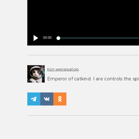
00:00
Кот-император
Emperor of catkind. I are controls the spi