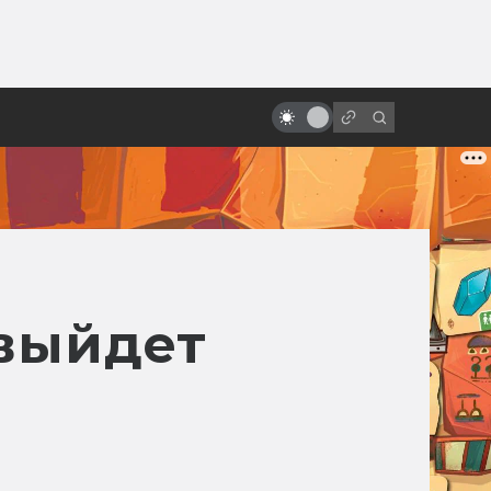
ы»:
«Звёздный десант»: как была
ыло
создана антифашистская
антиэкранизация
 выйдет