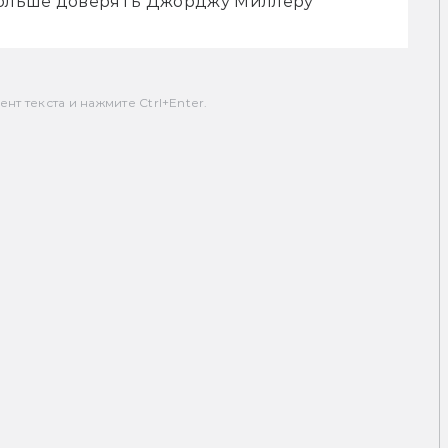
 больше доверять Джорджу Миллеру
т текста и нажмите Ctrl+Enter.