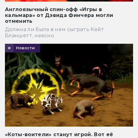
Англоязычный спин-офф «Игры в
кальмара» от Дэвида Финчера могли
отменить
Должна ли была в нем сыграть Кейт
Бланшетт, неясно.
Новости
«Коты-воители» станут игрой. Вот её