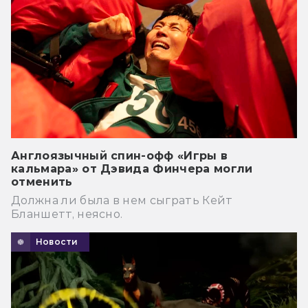
Англоязычный спин-офф «Игры в
кальмара» от Дэвида Финчера могли
отменить
Должна ли была в нем сыграть Кейт
Бланшетт, неясно.
Новости