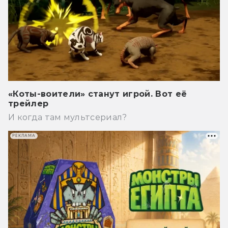
«Коты-воители» станут игрой. Вот её
трейлер
И когда там мультсериал?
РЕКЛАМА