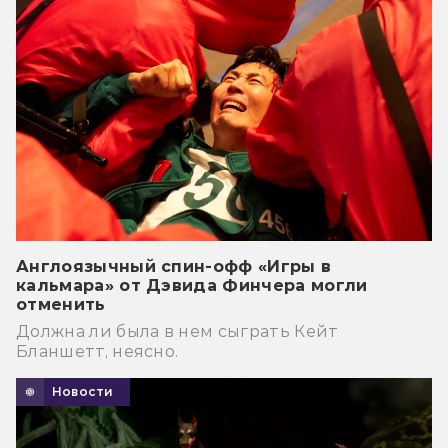
Англоязычный спин-офф «Игры в
кальмара» от Дэвида Финчера могли
отменить
Должна ли была в нем сыграть Кейт
Бланшетт, неясно.
Новости