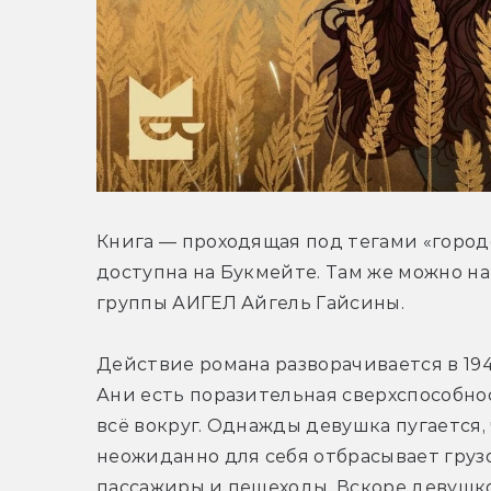
Книга — проходящая под тегами «городс
доступна на Букмейте. Там же можно н
группы АИГЕЛ Айгель Гайсины.
Действие романа разворачивается в 194
Ани есть поразительная сверхспособнос
всё вокруг. Однажды девушка пугается, 
неожиданно для себя отбрасывает грузов
пассажиры и пешеходы. Вскоре девушко