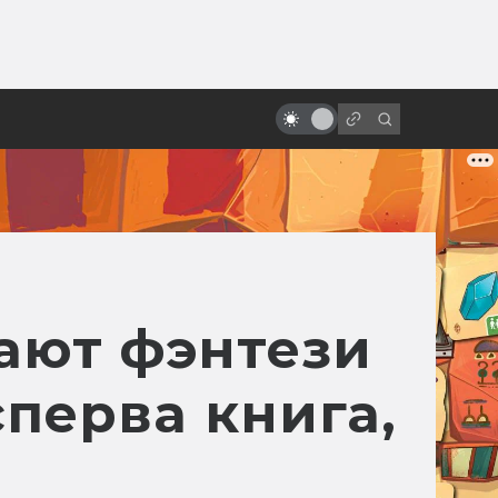
ы»:
ыло
«Люди Икс»: всё о фильмах серии
ают фэнтези
сперва книга,