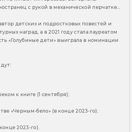
остранец с рукой в механической перчатке...
автор детских и подростковых повестей и 
урных наград, а в 2021 году стала лауреатом 
сть «Голубиные дети» выиграла в номинации 
дут:
ком к книге (1 сентября);
тве «Черным-бело» (в конце 2023-го);
конце 2023-го).