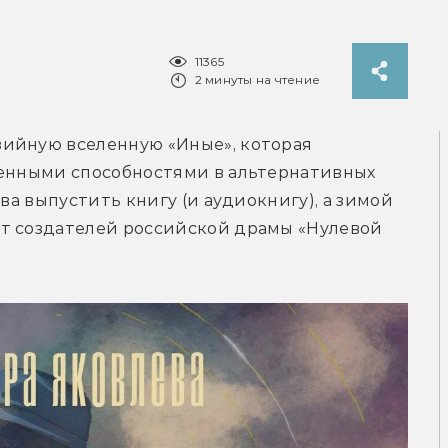
11365
2 минуты на чтение
ийную вселенную «Иные», которая 
венными способностями в альтернативных 
ва выпустить книгу (и аудиокнигу), а зимой 
т создателей российской драмы «Нулевой 