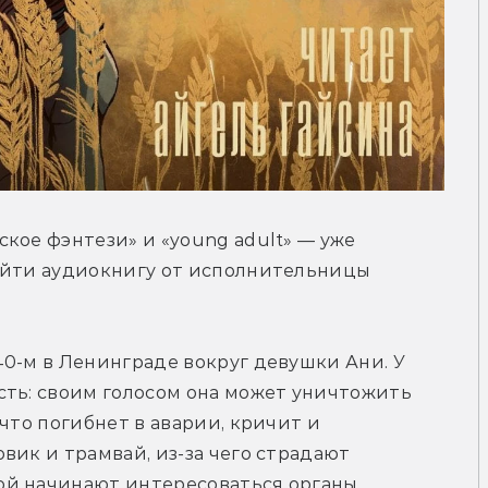
кое фэнтези» и «young adult» — уже 
айти аудиокнигу от исполнительницы 
0-м в Ленинграде вокруг девушки Ани. У 
ть: своим голосом она может уничтожить 
что погибнет в аварии, кричит и 
ик и трамвай, из-за чего страдают 
й начинают интересоваться органы 