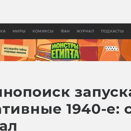
 фильмы смотреть в
Как создавались «Страшил
те 2026? В мире —
фильм, без которого не б
липсис, в России —
бы «Властелина колец»
ие комедии
УКА
МИРЫ
КОМИКСЫ
ФАН
ЖУРНАЛ
ПОДКАСТЫ
инопоиск запуск
тивные 1940-е: 
иал