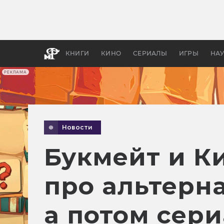
Какие
авгус
апока
детск
КНИГИ
КИНО
СЕРИАЛЫ
ИГРЫ
НА
РЕКЛАМА
Новости
Букмейт и К
про альтерна
а потом сер