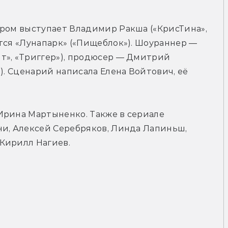
ром выступает Владимир Ракша («КрисТина», 
тся «Лунапарк» («Пищеблок»). Шоураннер — 
т», «Триггер»), продюсер — Дмитрий 
). Сценарий написала Елена Войтович, её 
Ирина Мартыненко. Также в сериале 
и, Алексей Серебряков, Линда Лапиньш, 
Кирилл Нагиев.