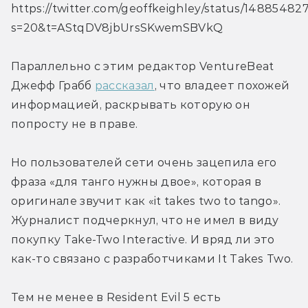
https://twitter.com/geoffkeighley/status/1488548
s=20&t=AStqDV8jbUrsSKwemSBVkQ
Параллельно с этим редактор VentureBeat 
Джефф Грабб 
рассказал
, что владеет похожей 
информацией, раскрывать которую он 
попросту не в праве.
Но пользователей сети очень зацепила его 
фраза «для танго нужны двое», которая в 
оригинале звучит как «it takes two to tango». 
Журналист подчеркнул, что не имел в виду 
покупку Take-Two Interactive. И вряд ли это 
как-то связано с разработчиками It Takes Two.
Тем не менее в Resident Evil 5 есть 