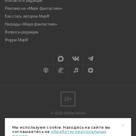
Контакты и редакция
Реклама на «Мире фантастики»
Как стать автором МирФ
Награды «Мира фантастики»
Вопросы редакции
Форум МирФ
18+
© 2026 Hobby World
Любое использование материалов допускается только с согласия
редакции.
Мы используем cookie. Находясь на сайте вы
соглашаетесь на
обработку персональных
Мнение авторов может не совпадать с мнением редакции.
данных.