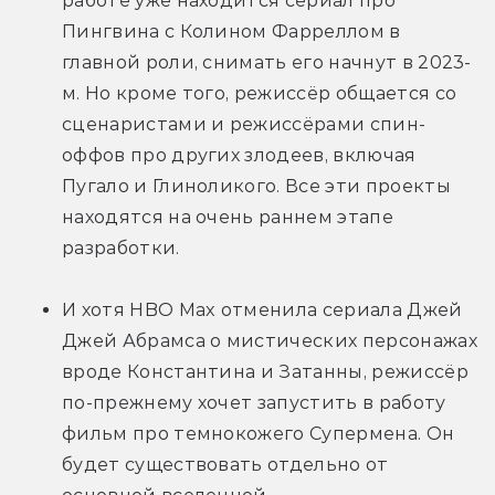
работе уже находится сериал про 
Пингвина с Колином Фарреллом в 
главной роли, снимать его начнут в 2023-
м. Но кроме того, режиссёр общается со 
сценаристами и режиссёрами спин-
оффов про других злодеев, включая 
Пугало и Глиноликого. Все эти проекты 
находятся на очень раннем этапе 
разработки.
И хотя HBO Max отменила сериала Джей 
Джей Абрамса о мистических персонажах 
вроде Константина и Затанны, режиссёр 
по-прежнему хочет запустить в работу 
фильм про темнокожего Супермена. Он 
будет существовать отдельно от 