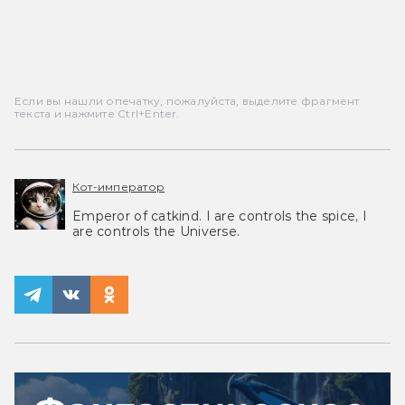
Если вы нашли опечатку, пожалуйста, выделите фрагмент
текста и нажмите Ctrl+Enter.
Кот-император
Emperor of catkind. I are controls the spice, I
are controls the Universe.