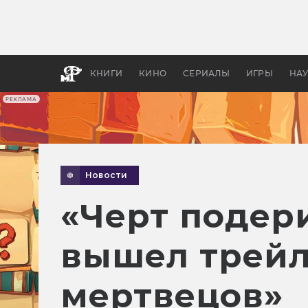
Как с
фильм
бы «В
КНИГИ
КИНО
СЕРИАЛЫ
ИГРЫ
НА
РЕКЛАМА
Новости
«Черт подери
вышел трейл
мертвецов»