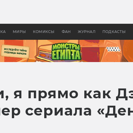
оздавались «Страшилы»:
«Одиссея» Нолана: что эт
, без которого не было
фильм сделал с Гомером и
ластелина колец»
Древней Грецией
УКА
МИРЫ
КОМИКСЫ
ФАН
ЖУРНАЛ
ПОДКАСТЫ
, я прямо как Д
ер сериала «Де