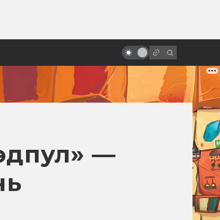
от
Мужество и вера Зака Снайдера:
как режиссёр вкладывает в
фильмы себя
эдпул» —
нь