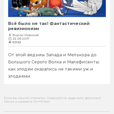
Всё было не так! Фантастический
ревизионизм
Борис Невский
22.09.2017
85163
От злой ведьмы Запада и Мелькора до 
Большого Серого Волка и Малефисенты: 
как злодеи оказались не такими уж и 
злодеями.
Если вы нашли опечатку, пожалуйста, выделите фрагмент
текста и нажмите Ctrl+Enter.