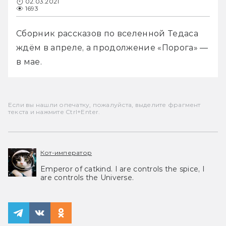
02.03.2021
1693
Сборник рассказов по вселенной Тедаса 
ждём в апреле, а продолжение «Порога» — 
в мае.
Если вы нашли опечатку, пожалуйста, выделите фрагмент
текста и нажмите Ctrl+Enter.
Кот-император
Emperor of catkind. I are controls the spice, I
are controls the Universe.