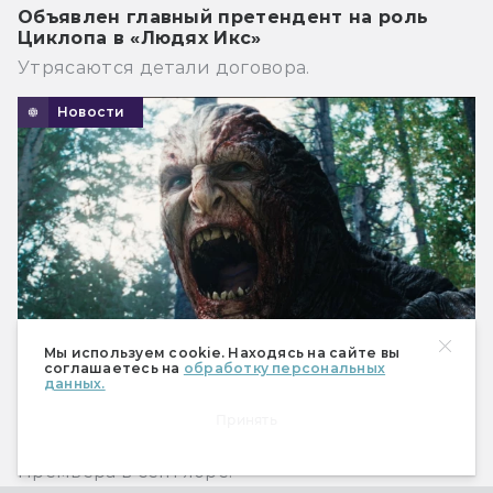
Объявлен главный претендент на роль
Циклопа в «Людях Икс»
Утрясаются детали договора.
Новости
Мы используем cookie. Находясь на сайте вы
соглашаетесь на
обработку персональных
данных.
Вышел дублированный трейлер
Принять
корейского НФ-триллера «Надежда»
Премьера в сентябре.