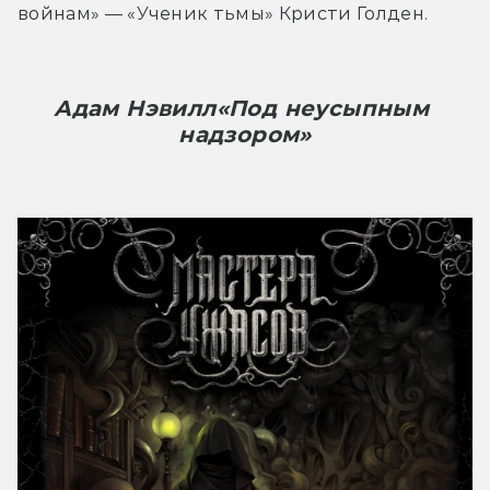
войнам» — «Ученик тьмы» Кристи Голден.
Адам Нэвилл
«Под неусыпным 
надзором»