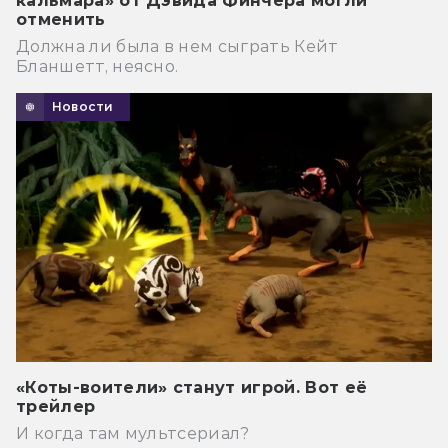
кальмара» от Дэвида Финчера могли
отменить
Должна ли была в нем сыграть Кейт
Бланшетт, неясно.
Новости
«Коты-воители» станут игрой. Вот её
трейлер
И когда там мультсериал?