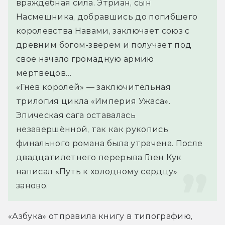
враждебная сила. Этриан, сын 
Насмешника, добравшись до погибшего 
королевства Навами, заключает союз с 
древним богом-зверем и получает под 
своё начало громадную армию 
мертвецов…
«Гнев королей» — заключительная 
трилогия цикла «Империя Ужаса». 
Эпическая сага оставалась 
незавершённой, так как рукопись 
финального романа была утрачена. После 
двадцатилетнего перерыва Глен Кук 
написал «Путь к холодному сердцу» 
заново.
«Азбука» отправила книгу в типографию, 