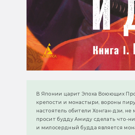
В Японии царит Эпоха Воюющих Пров
крепости и монастыри, вороны пирую
настоятель обители Хонган-дзи, не 
просит будду Амиду сделать что-ни
и милосердный будда является мон