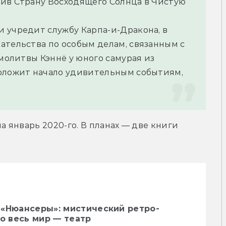
ив Страну Восходящего Солнца в Чистую 
 учредит службу Карпа-и-Дракона, в 
ательства по особым делам, связанным с 
молитвы Кэннё у юного самурая из 
оложит начало удивительным событиям, 
а январь 2020-го. В планах — две книги 
 «Нюансеры»: мистический ретро-
то весь мир — театр