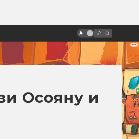
ы»:
ыло
«Люди Икс»: всё о фильмах серии
зи Осояну и