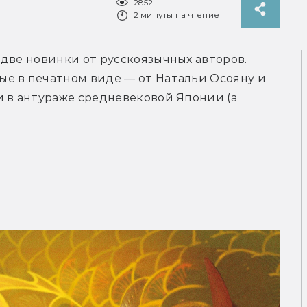
2852
2 минуты на чтение
две новинки от русскоязычных авторов. 
е в печатном виде — от Натальи Осояну и 
 в антураже средневековой Японии (а 