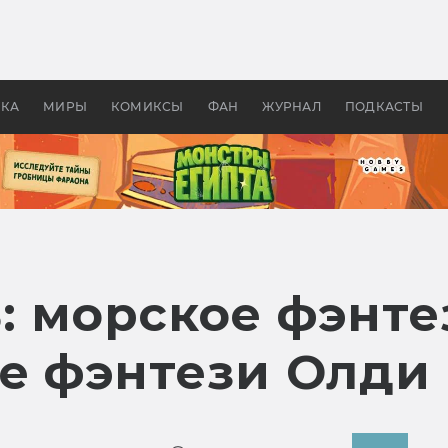
 фильмы смотреть в
Как создавались «Страшил
те 2026? В мире —
фильм, без которого не б
липсис, в России —
бы «Властелина колец»
ие комедии
УКА
МИРЫ
КОМИКСЫ
ФАН
ЖУРНАЛ
ПОДКАСТЫ
: морское фэнте
е фэнтези Олди