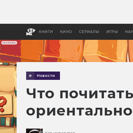
Какие
авгус
апока
детск
КНИГИ
КИНО
СЕРИАЛЫ
ИГРЫ
НА
РЕКЛАМА
Новости
Что почитать
ориентально
Кот-император