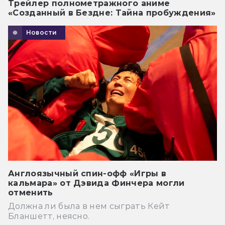
Трейлер полнометражного аниме
«Созданный в Бездне: Тайна пробуждения»
Новости
Англоязычный спин-офф «Игры в
кальмара» от Дэвида Финчера могли
отменить
Должна ли была в нем сыграть Кейт
Бланшетт, неясно.