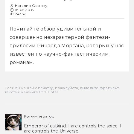
Наталия Осояну
18.05.2018
24357
Почитайте обзор удивительной и 
совершенно нехарактерной фэнтези-
трилогии Ричарда Моргана, который у нас 
известен по научно-фантастическим 
романам. 
Если вы нашли опечатку, пожалуйста, выделите фрагмент
текста и нажмите Ctrl+Enter.
Кот-император
Emperor of catkind. I are controls the spice, I
are controls the Universe.