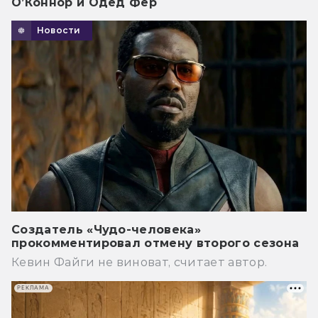
О’Коннор и Одед Фер
Новости
Создатель «Чудо-человека»
прокомментировал отмену второго сезона
Кевин Файги не виноват, считает автор.
РЕКЛАМА