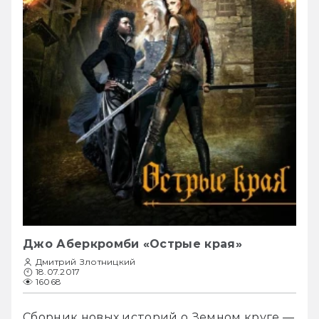
Джо Аберкромби «Острые края»
Дмитрий Злотницкий
18.07.2017
16068
Сборник новых историй о Земном круге — 