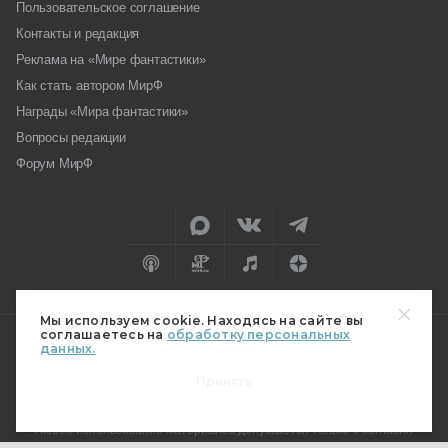
Пользовательское соглашение
Контакты и редакция
Реклама на «Мире фантастики»
Как стать автором МирФ
Награды «Мира фантастики»
Вопросы редакции
Форум МирФ
Мы используем cookie. Находясь на сайте вы
соглашаетесь на
обработку персональных
данных.
18+
Принять
© 2026 Hobby World
Любое использование материалов допускается только с согласия
редакции.