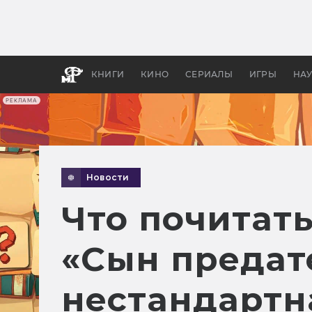
Как с
фильм
бы «В
КНИГИ
КИНО
СЕРИАЛЫ
ИГРЫ
НА
РЕКЛАМА
Новости
Что почитать
«Сын предат
нестандартн