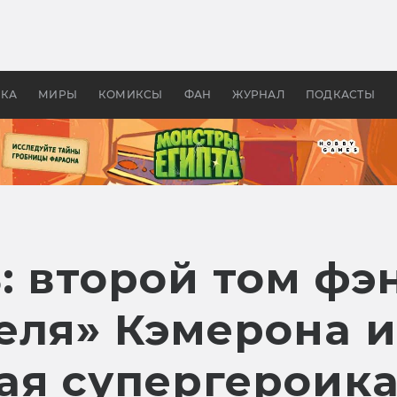
оздавались «Страшилы»:
«Одиссея» Нолана: что эт
, без которого не было
фильм сделал с Гомером и
ластелина колец»
Древней Грецией
УКА
МИРЫ
КОМИКСЫ
ФАН
ЖУРНАЛ
ПОДКАСТЫ
: второй том фэ
еля» Кэмерона и
ая супергероик