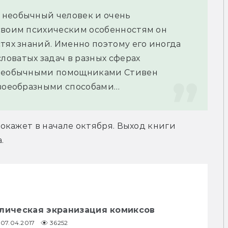
необычный человек и очень 
своим психическим особенностям он 
тях знаний. Именно поэтому его иногда 
оватых задач в разных сферах 
 необычными помощниками Стивен 
своеобразными способами…
кажет в начале октября. Выход книги 
.
елическая экранизация комиксов
07.04.2017
36252