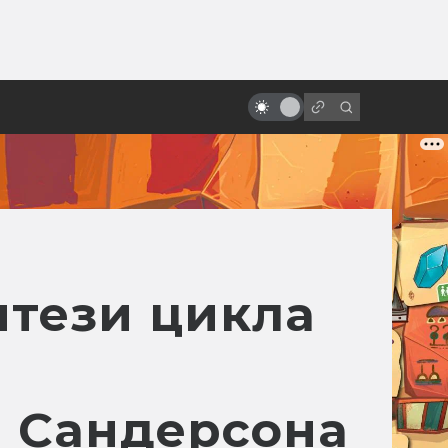
от
Сцены, которые напугали нас по-
настоящему
нтези цикла
а Сандерсона