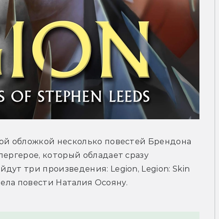
ной обложкой несколько повестей Брендона 
пергерое, который обладает сразу 
ут три произведения: Legion, Legion: Skin 
ревела повести Наталия Осояну.