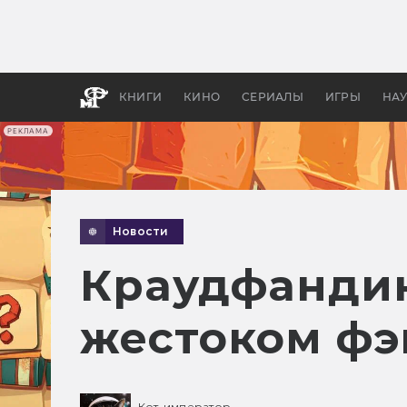
Как с
фильм
бы «В
КНИГИ
КИНО
СЕРИАЛЫ
ИГРЫ
НА
РЕКЛАМА
Новости
Краудфандин
жестоком фэ
Кот-император