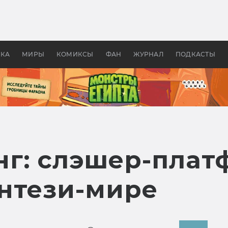
оздавались «Страшилы»:
«Одиссея» Нолана: что эт
, без которого не было
фильм сделал с Гомером и
ластелина колец»
Древней Грецией
УКА
МИРЫ
КОМИКСЫ
ФАН
ЖУРНАЛ
ПОДКАСТЫ
г: слэшер-плат
нтези-мире