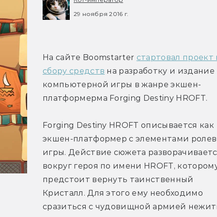
29 ноября 2016 г.
На сайте Boomstarter 
стартовал проект 
сбору средств
 на разработку и издание 
компьютерной игры в жанре экшен-
платформерма Forging Destiny HROFT. 
Forging Destiny HROFT описывается как 
экшен-платформер с элементами ролев
игры. Действие сюжета разворачиваетс
вокруг героя по имени HROFT, которому
предстоит вернуть таинственный 
Кристалл. Для этого ему необходимо 
сразиться с чудовищной армией нежити