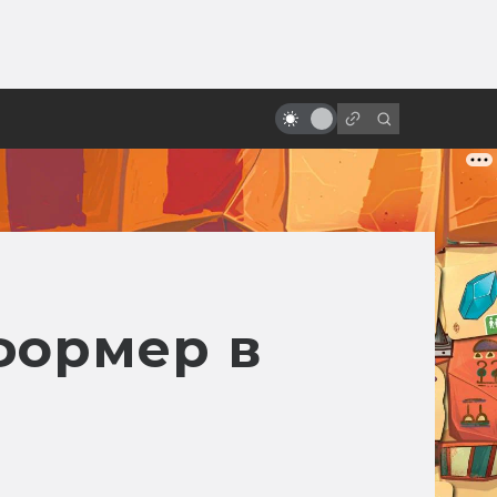
от
Мультфильмы в духе древних
мифов и легенд
формер в