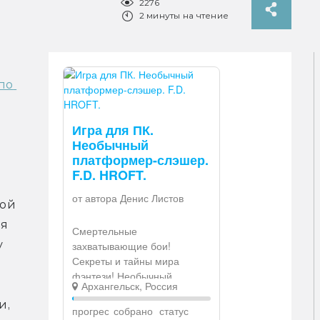
2276
2 минуты на чтение
по 
ой 
я 
 
, 