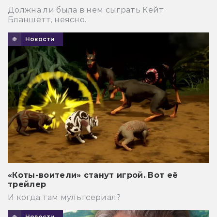
Должна ли была в нем сыграть Кейт
Бланшетт, неясно.
Новости
«Коты-воители» станут игрой. Вот её
трейлер
И когда там мультсериал?
Новости