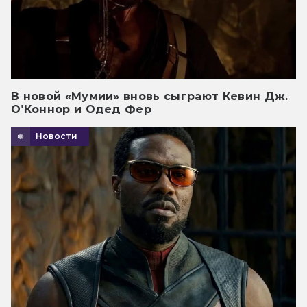
В новой «Мумии» вновь сыграют Кевин Дж.
О’Коннор и Одед Фер
Новости