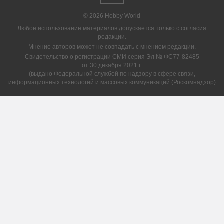
© 2026 Hobby World
Любое использование материалов допускается только с согласия
редакции.
Мнение авторов может не совпадать с мнением редакции.
Свидетельство о регистрации СМИ серия Эл № ФС77-82485
от 30 декабря 2021 г.
(выдано Федеральной службой по надзору в сфере связи,
информационных технологий и массовых коммуникаций (Роскомнадзор)