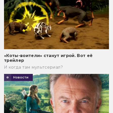
«Коты-воители» станут игрой. Вот её
трейлер
И когда там мультсериал?
Новости