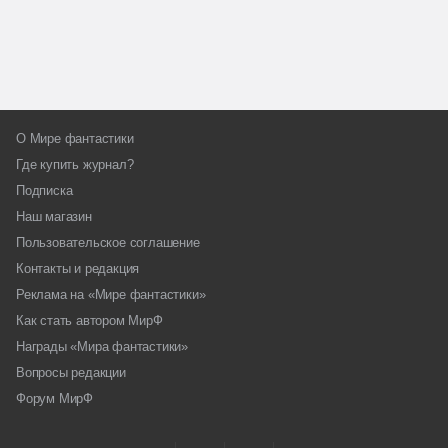
О Мире фантастики
Где купить журнал?
Подписка
Наш магазин
Пользовательское соглашение
Контакты и редакция
Реклама на «Мире фантастики»
Как стать автором МирФ
Награды «Мира фантастики»
Вопросы редакции
Форум МирФ