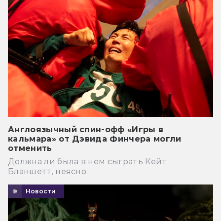
Англоязычный спин-офф «Игры в
кальмара» от Дэвида Финчера могли
отменить
Должна ли была в нем сыграть Кейт
Бланшетт, неясно.
Новости