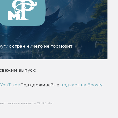
ругих стран ничего не тормозит
свежий выпуск:
 
YouTube
Поддерживайте 
подкаст на Boosty
т текста и нажмите Ctrl+Enter.