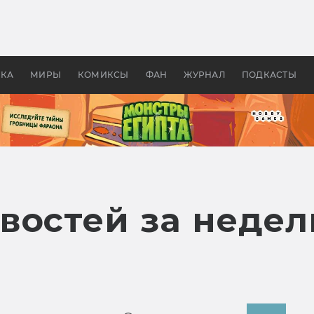
 фильмы смотреть в
Как создавались «Страшил
те 2026? В мире —
фильм, без которого не б
липсис, в России —
бы «Властелина колец»
ие комедии
УКА
МИРЫ
КОМИКСЫ
ФАН
ЖУРНАЛ
ПОДКАСТЫ
востей за недел