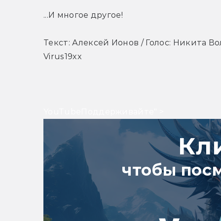
...И многое другое!
Текст: Алексей Ионов / Голос: Никита Во
Virus19xx
YouTubeПоддерживайте" >
Кл
чтобы пос