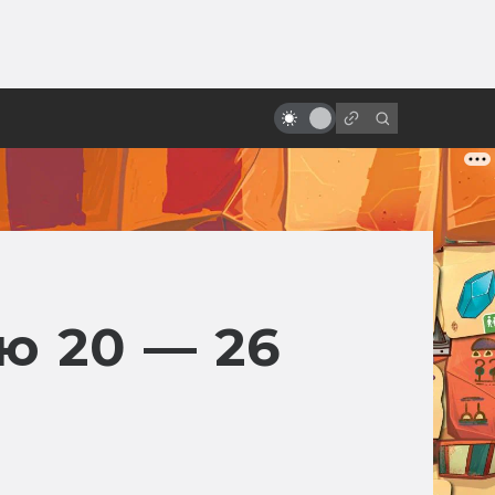
ы»:
«Бегущий по лезвию»: история
ыло
великого фильма, который
никто не понял
ю 20 — 26