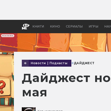
Какие
авгус
апока
детск
КНИГИ
КИНО
СЕРИАЛЫ
ИГРЫ
НА
РЕКЛАМА
Новости
|
Подкасты
#
ДАЙДЖЕСТ
Дайджест но
мая
Кот-император