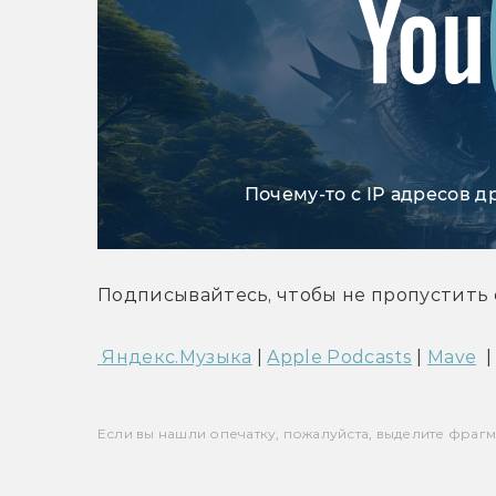
Почему-то с IP адресов д
Подписывайтесь, чтобы не пропустить 
 Яндекс.Музыка
 | 
Apple Podcasts
 | 
Mave
  |
Если вы нашли опечатку, пожалуйста, выделите фрагмен