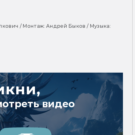
лкович / Монтаж: Андрей Быков / Музыка: 
икни,
мотреть видео