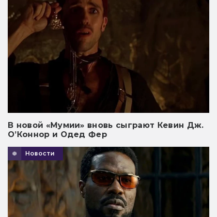
В новой «Мумии» вновь сыграют Кевин Дж.
О’Коннор и Одед Фер
Новости