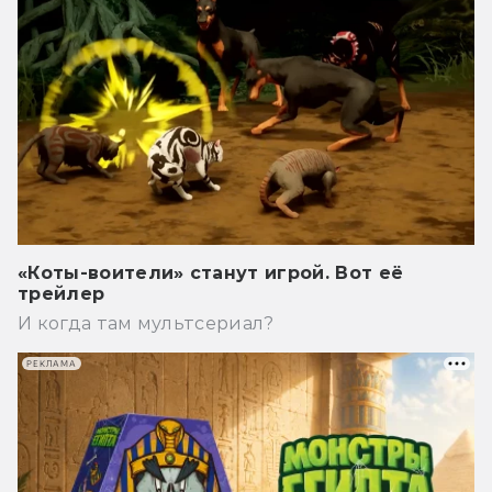
«Коты-воители» станут игрой. Вот её
трейлер
И когда там мультсериал?
РЕКЛАМА