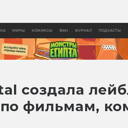
оздавались «Страшилы»:
«Одиссея» Нолана: что эт
, без которого не было
фильм сделал с Гомером и
ластелина колец»
Древней Грецией
УКА
МИРЫ
КОМИКСЫ
ФАН
ЖУРНАЛ
ПОДКАСТЫ
ital создала лей
 по фильмам, ко