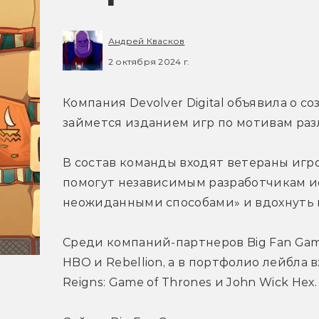
Андрей Квасков
2 октября 2024 г.
Компания Devolver Digital объявила о со
займется изданием игр по мотивам раз
В состав команды входят ветераны игр
помогут независимым 
разработчикам и
неожиданными способами» и вдохнуть 
Среди компаний-партнеров Big Fan Games
HBO и Rebellion, а в
 портфолио лейбла в
Reigns: Game of Thrones и John Wick Hex.