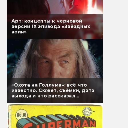
Арт: концепты к черновой
версии IX эпизода «Звёздных
войн»
«Охота на Голлума»: всё что
известно. Сюжет, съёмки, дата
выхода и что рассказал
Гэндальф