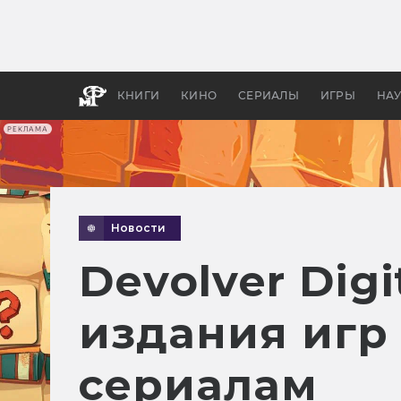
Как с
фильм
бы «В
КНИГИ
КИНО
СЕРИАЛЫ
ИГРЫ
НА
РЕКЛАМА
Новости
Devolver Dig
издания игр
сериалам