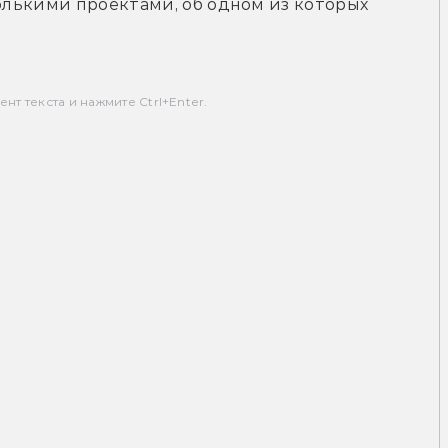
колькими проектами, об одном из которых 
т текста и нажмите Ctrl+Enter.