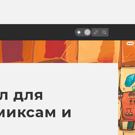
от
Как создавалась техника из
«Назад в будущее 2»: концепт-
арты
бл для
миксам и