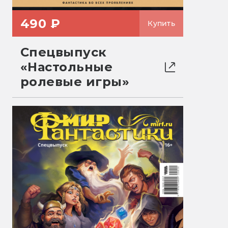
490 ₽
Купить
Спецвыпуск
«Настольные
ролевые игры»