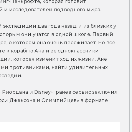
нг-Пенкрофте, которая готовит 
й и исследователей подводного мира.
экспедиции два года назад, и из близких у 
которым они учатся в одной школе. Первый 
е, о котором она очень переживает. Но все 
ге к кораблю Ана и её одноклассники 
ии, которая изменит ход их жизни. Ане 
ыми противниками, найти удивительных 
аследии.
Риордана и Disney+: ранее сервис заключил 
рси Джексона и Олимпийцев» в формате 