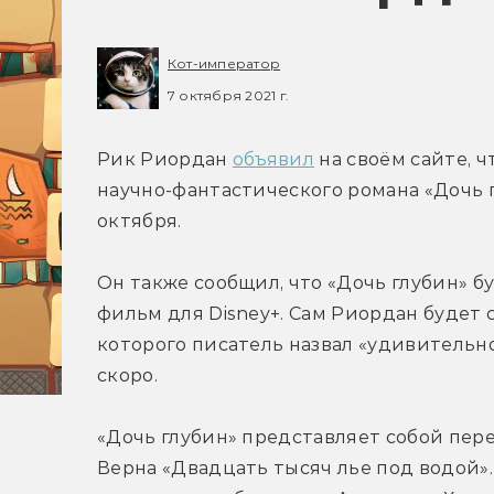
Кот-император
7 октября 2021 г.
Рик Риордан 
объявил
 на своём сайте, ч
научно-фантастического романа «Дочь г
октября.
Он также сообщил, что «Дочь глубин» б
фильм для Disney+. Сам Риордан будет 
которого писатель назвал «удивительн
скоро.
«Дочь глубин» представляет собой пер
Верна «Двадцать тысяч лье под водой».