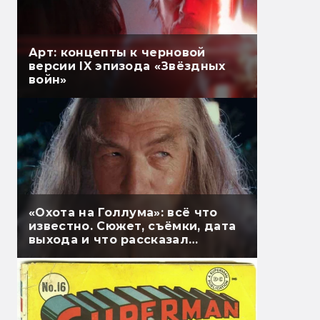
Арт: концепты к черновой
версии IX эпизода «Звёздных
войн»
«Охота на Голлума»: всё что
известно. Сюжет, съёмки, дата
выхода и что рассказал
Гэндальф