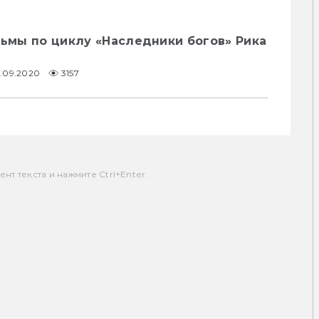
льмы по циклу «Наследники богов» Рика
4.09.2020
3157
т текста и нажмите Ctrl+Enter.