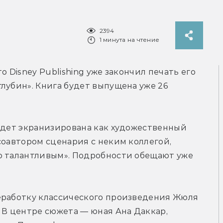
2394
1 минута на чтение
то Disney Publishing уже закончил печать его 
лубин». Книга будет выпущена уже 26 
удет экранизирована как художественный 
соавтором сценария с неким коллегой, 
о талантливым». Подробности обещают уже 
еработку классического произведения Жюля 
 В центре сюжета — юная Ана Даккар, 