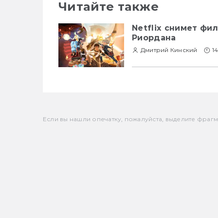
Читайте также
Netflix снимет фи
Риордана
Дмитрий Кинский
1
Если вы нашли опечатку, пожалуйста, выделите фрагмен