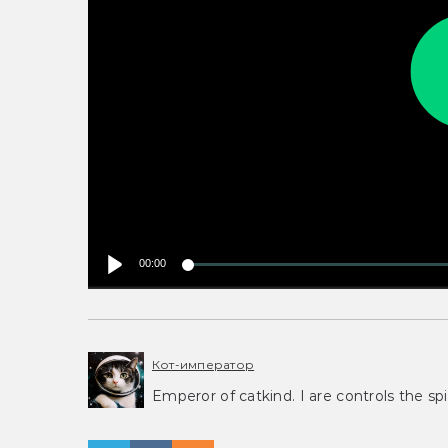
00:00
Кот-император
Emperor of catkind. I are controls the spi