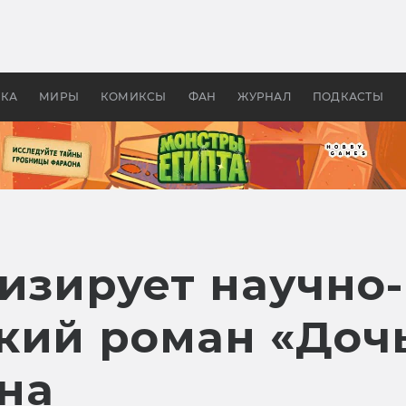
 фильмы смотреть в
Как создавались «Страшил
те 2026? В мире —
фильм, без которого не б
липсис, в России —
бы «Властелина колец»
ие комедии
УКА
МИРЫ
КОМИКСЫ
ФАН
ЖУРНАЛ
ПОДКАСТЫ
изирует научно-
кий роман «Доч
на