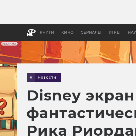
Какие
авгус
апока
детск
КНИГИ
КИНО
СЕРИАЛЫ
ИГРЫ
НА
РЕКЛАМА
Новости
Disney экран
фантастичес
Рика Риорда