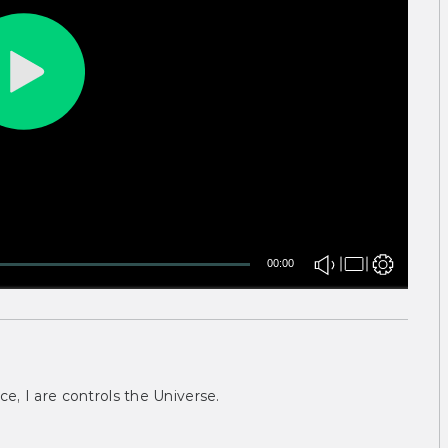
00:00
ce, I are controls the Universe.