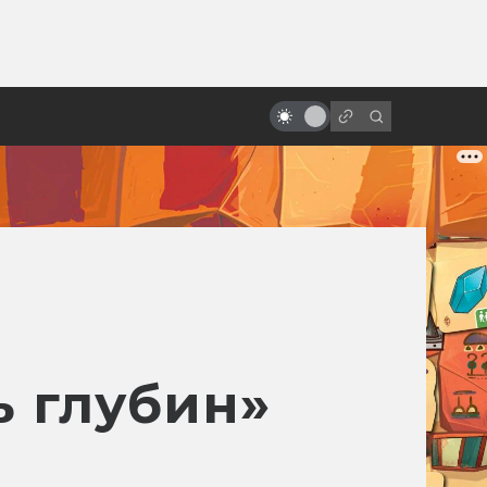
ы»:
ыло
Гигер и сотворение «Чужого»
ь глубин»