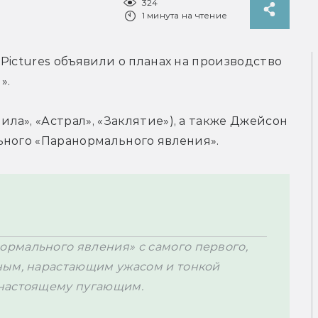
324
1 минута на чтение
Pictures 
объявили о планах на производство 
».
Пила», «Астрал», «Заклятие»)
, а также Джейсон 
ьного «Паранормального явления».
рмального явления» с самого первого, 
ным, нарастающим ужасом и тонкой 
настоящему пугающим. 