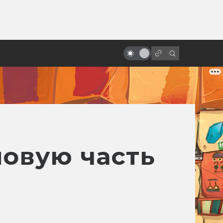
ы»:
ыло
За что мы любим Роберта Дауни-
младшего
новую часть