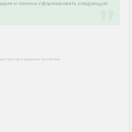
ледие и помочь сформировать следующую 
.
т текста и нажмите Ctrl+Enter.