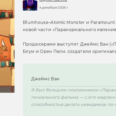
4 декабря 2025 г.
Blumhouse–Atomic Monster и 
Paramount 
новой части «Паранормального явления
Продюсерами выступят Джеймс Ван 
(«
Блум и Орен Пели, создатели оригинал
Джеймс Ван
Я был большим поклонником «Парано
гениального фильма — с его медлен
способностью делать невидимое по-