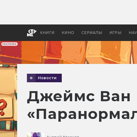
Какие
авгус
апока
детск
КНИГИ
КИНО
СЕРИАЛЫ
ИГРЫ
НА
РЕКЛАМА
Новости
Джеймс Ван 
«Паранормал
Андрей Квасков