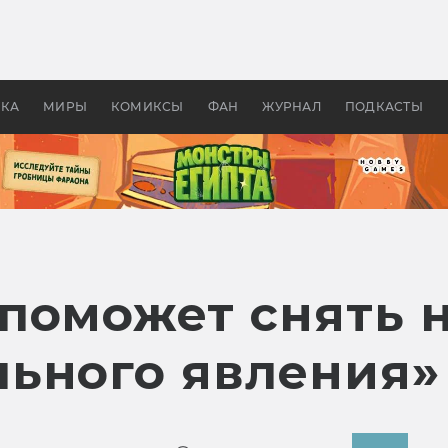
 фильмы смотреть в
Как создавались «Страшил
те 2026? В мире —
фильм, без которого не б
липсис, в России —
бы «Властелина колец»
ие комедии
УКА
МИРЫ
КОМИКСЫ
ФАН
ЖУРНАЛ
ПОДКАСТЫ
поможет снять 
ьного явления»