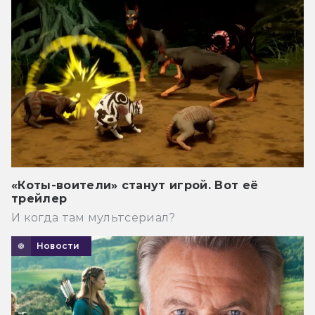
«Коты-воители» станут игрой. Вот её
трейлер
И когда там мультсериал?
Новости