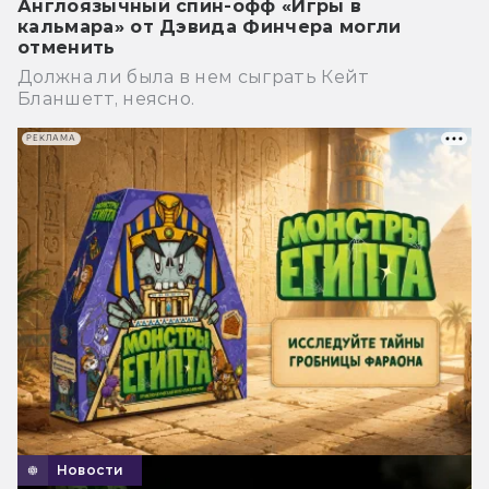
Англоязычный спин-офф «Игры в
кальмара» от Дэвида Финчера могли
отменить
Должна ли была в нем сыграть Кейт
Бланшетт, неясно.
РЕКЛАМА
Новости