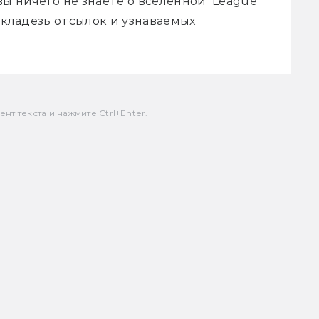
ы ничего не знаете о вселенной  League 
 кладезь отсылок и узнаваемых 
т текста и нажмите Ctrl+Enter.