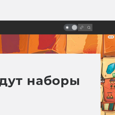
ы»:
Motion capture как искусство.
ыло
История и печаль «цифрового
актёрства»
йдут наборы