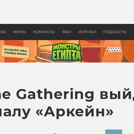
 фильмы смотреть в
Как создавались «Страшил
те 2026? В мире —
фильм, без которого не б
липсис, в России —
бы «Властелина колец»
ие комедии
УКА
МИРЫ
КОМИКСЫ
ФАН
ЖУРНАЛ
ПОДКАСТЫ
he Gathering вы
иалу «Аркейн»