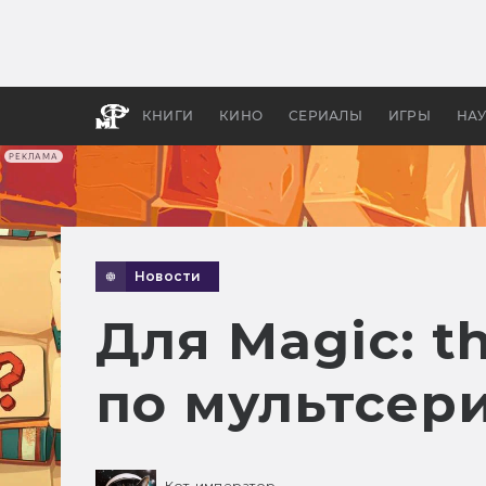
Какие
авгус
апока
детск
КНИГИ
КИНО
СЕРИАЛЫ
ИГРЫ
НА
РЕКЛАМА
Новости
Для Magic: t
по мультсер
Кот-император