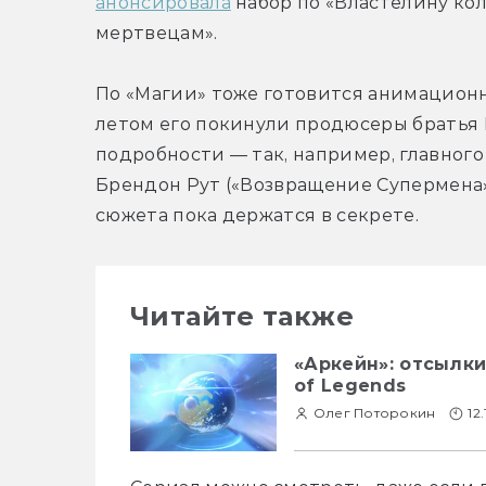
анонсировала
 набор по «Властелину кол
мертвецам».
По «Магии» тоже готовится анимационный
летом его покинули продюсеры братья 
подробности — так, например, главного
Брендон Рут («Возвращение Супермена»
сюжета пока держатся в секрете.
Читайте также
«Аркейн»: отсылки
of Legends
Олег Поторокин
12.