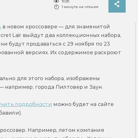
1928
1 минута на чтение
ь
 в новом кроссовере — для знаменитой 
ecret Lair выйдут два коллекционных набора, 
и будут продаваться с 29 ноября по 23 
ованной версиях. Их содержимое раскроют 
ально для этого набора, изображены 
— например, города Пилтовер и Заун.
учить подробности
 можно будет на сайте 
бавили).
Для Magic это далеко не первый такой кроссовер. Например, летом компания 