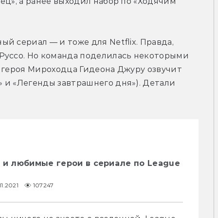
ец», а ранее выходил набор по «Ходячим 
 сериал — и тоже для Netflix. Правда, 
Руссо. Но команда поделилась некоторыми 
 героя Мироходца Гидеона Джуру озвучит 
 и «Легенды завтрашнего дня»). Детали 
 и любимые герои в сериале по League
11.2021
107247