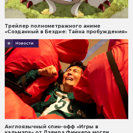
Трейлер полнометражного аниме
«Созданный в Бездне: Тайна пробуждения»
Новости
Англоязычный спин-офф «Игры в
кальмара» от Дэвида Финчера могли