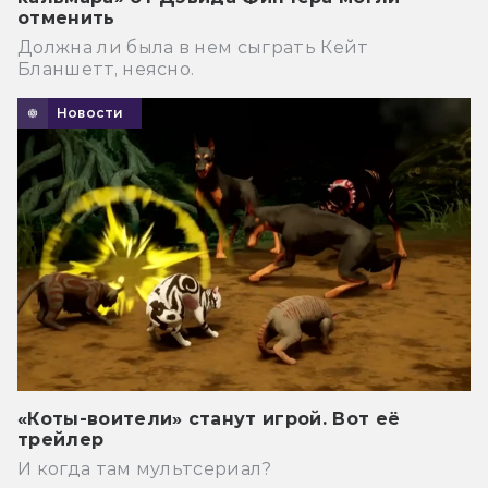
отменить
Должна ли была в нем сыграть Кейт
Бланшетт, неясно.
Новости
«Коты-воители» станут игрой. Вот её
трейлер
И когда там мультсериал?