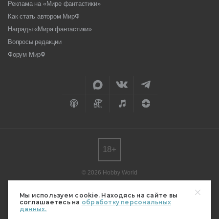
Реклама на «Мире фантастики»
Как стать автором МирФ
Награды «Мира фантастики»
Вопросы редакции
Форум МирФ
18+
© 2026 Hobby World
Любое использование материалов допускается только с согласия
редакции.
Мы используем cookie. Находясь на сайте вы
соглашаетесь на
обработку персональных
Мнение авторов может не совпадать с мнением редакции.
данных.
Свидетельство о регистрации СМИ серия Эл № ФС77-82485