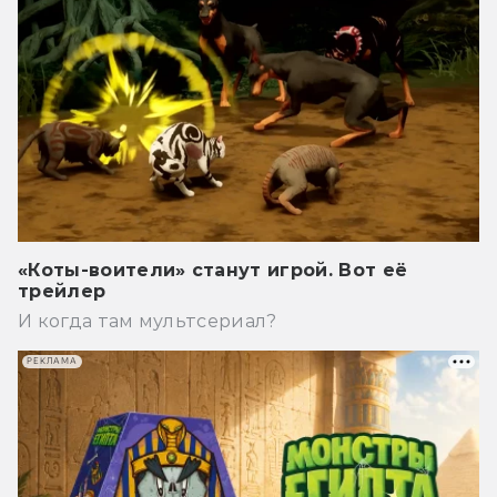
«Коты-воители» станут игрой. Вот её
трейлер
И когда там мультсериал?
РЕКЛАМА