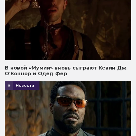
В новой «Мумии» вновь сыграют Кевин Дж.
О’Коннор и Одед Фер
Новости