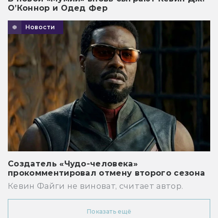
О’Коннор и Одед Фер
Новости
Создатель «Чудо-человека»
прокомментировал отмену второго сезона
Кевин Файги не виноват, считает автор.
Показать ещё