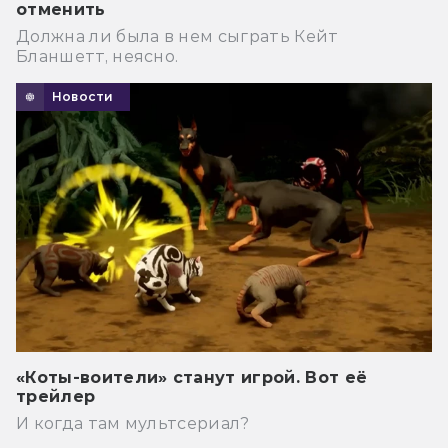
отменить
Должна ли была в нем сыграть Кейт
Бланшетт, неясно.
Новости
«Коты-воители» станут игрой. Вот её
трейлер
И когда там мультсериал?